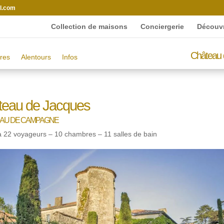
l.com
Collection de maisons
Conciergerie
Découvr
Château 
res
Alentours
Infos
teau de Jacques
AU DE CAMPAGNE
 22 voyageurs – 10 chambres – 11 salles de bain