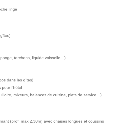
èche linge
 gîtes)
 éponge, torchons, liquide vaisselle…)
gos dans les gîtes)
 pour l’hôtel
uilloire, mixeurs, balances de cuisine, plats de service…)
amant (prof max 2.30m) avec chaises longues et coussins