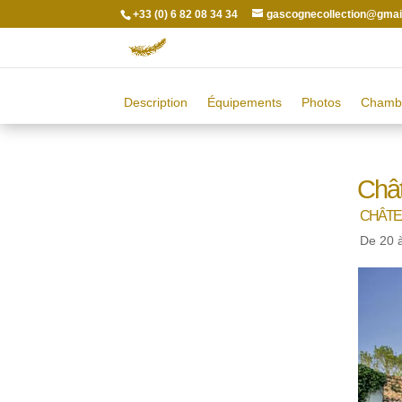
+33 (0) 6 82 08 34 34
gascognecollection@gmai
Description
Équipements
Photos
Chamb
Châ
CHÂTE
De 20 à