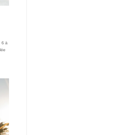
 6 à
lée