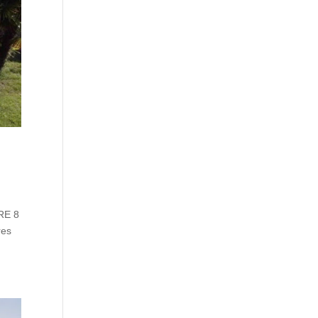
RE 8
res