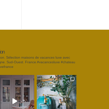
ion
on. Sélection maisons de vacances luxe avec
gne. Sud-Ouest. France.#vacancesluxe #chateau
ovefrance