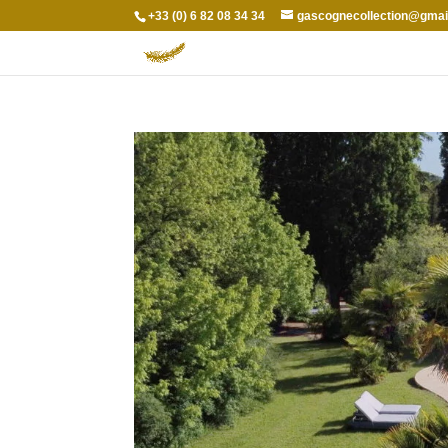
+33 (0) 6 82 08 34 34
gascognecollection@gmai