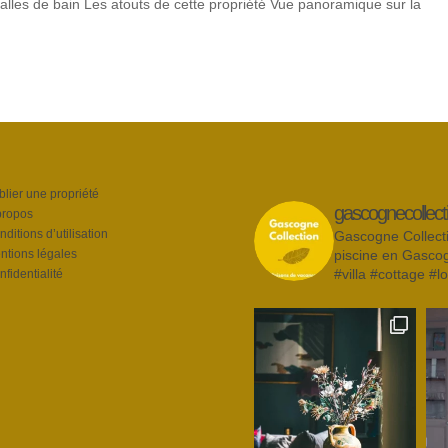
les de bain Les atouts de cette propriété Vue panoramique sur la
blier une propriété
gascognecollect
propos
ditions d’utilisation
Gascogne Collecti
ntions légales
piscine en Gasco
#villa #cottage #l
fidentialité