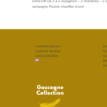
GASCON De 2 à 5 voyageurs – 2 chambres – 2 sal
campagne Piscine chauffée d’avril...
Comment réserver ?
Pu
Charte de standing
À 
Liens partenaires
Con
Me
Con