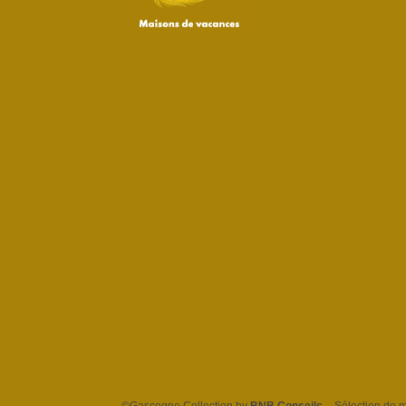
©Gascogne Collection by
BNB Conseils
. - Sélection de