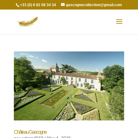
+33 (0) 6 82 08 34 34
gascognecollection@gmail.com
Château Gascogne
par
admin4569
|
Mar 4, 2026