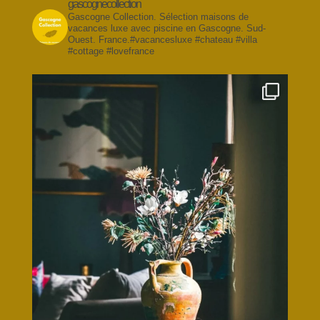
gascognecollection
Gascogne Collection. Sélection maisons de
vacances luxe avec piscine en Gascogne. Sud-
Ouest. France.#vacancesluxe #chateau #villa
#cottage #lovefrance